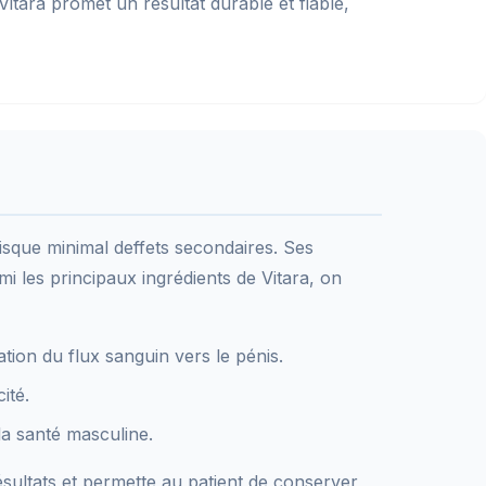
 Vitara promet un résultat durable et fiable,
isque minimal deffets secondaires. Ses
rmi les principaux ingrédients de Vitara, on
tion du flux sanguin vers le pénis.
ité.
la santé masculine.
ésultats et permette au patient de conserver