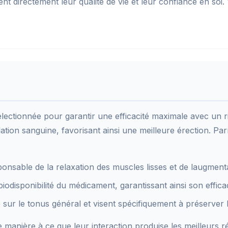
tent directement leur qualité de vie et leur confiance en soi.
lectionnée pour garantir une efficacité maximale avec un r
culation sanguine, favorisant ainsi une meilleure érection. Pa
sponsable de la relaxation des muscles lisses et de laugmenta
biodisponibilité du médicament, garantissant ainsi son efficac
e sur le tonus général et visent spécifiquement à préserver 
manière à ce que leur interaction produise les meilleurs r