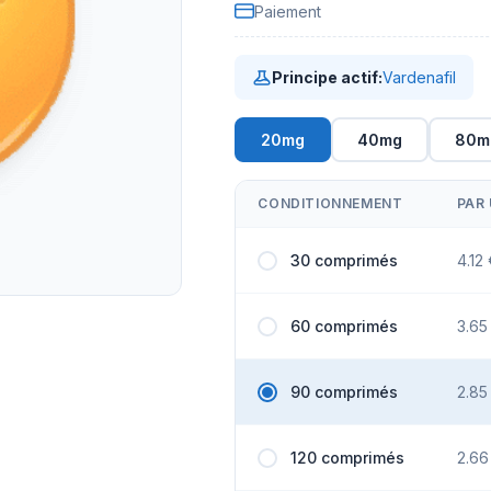
Paiement
Principe actif:
Vardenafil
20mg
40mg
80m
CONDITIONNEMENT
PAR 
30 comprimés
4.12
60 comprimés
3.65
90 comprimés
2.85
120 comprimés
2.66