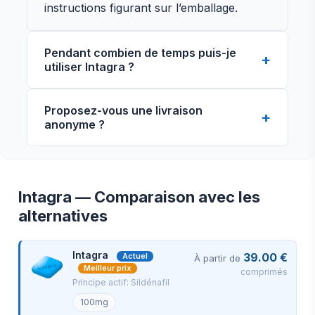
instructions figurant sur l’emballage.
Pendant combien de temps puis-je
utiliser Intagra ?
La durée du traitement dépend de la
Proposez-vous une livraison
recommandation du médecin. Ne l’utilisez
anonyme ?
pas plus longtemps que la période
indiquée sans consulter un professionnel
de santé.
Intagra — Comparaison avec les
alternatives
Vue de face
Vue de côté
Intagra
39.00 €
Actuel
À partir de
Meilleur prix
comprimés
Vue arrière
Principe actif: Sildénafil
Votre commande sera emballée en toute
100mg