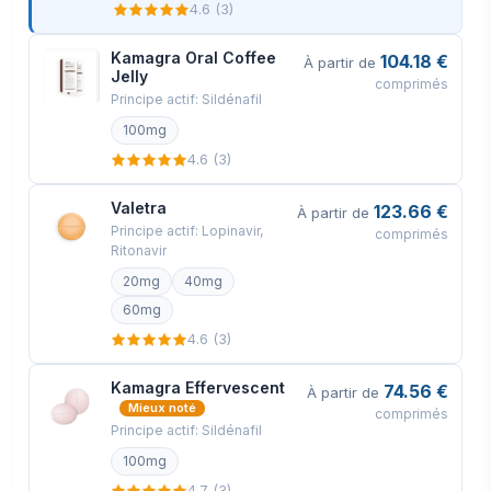
4.6 (3)
sécurité et expédiée sous 24 heures. Voici
exactement à quoi ressemblera votre colis
Kamagra Oral Coffee
104.18 €
À partir de
(images d'un article réel envoyé). Il a la
Jelly
comprimés
Principe actif: Sildénafil
taille et l'apparence d'une lettre privée
100mg
ordinaire (9,4x4,3x0,3 pouces ou
4.6 (3)
24x11x0,7 cm) et son contenu ne peut
pas être vu.
Valetra
123.66 €
À partir de
Principe actif: Lopinavir,
comprimés
Ritonavir
20mg
40mg
60mg
4.6 (3)
Kamagra Effervescent
74.56 €
À partir de
Mieux noté
comprimés
Principe actif: Sildénafil
100mg
4.7 (3)