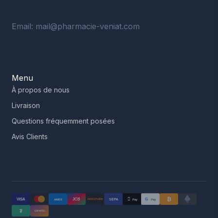
Email: mail@pharmacie-veniat.com
Menu
À propos de nous
Livraison
Questions fréquemment posées
Avis Clients
₿

VISA
JCB
G
AMEX
SEPA
Pay
Pay
DISCOVER
₮
CRYPTO