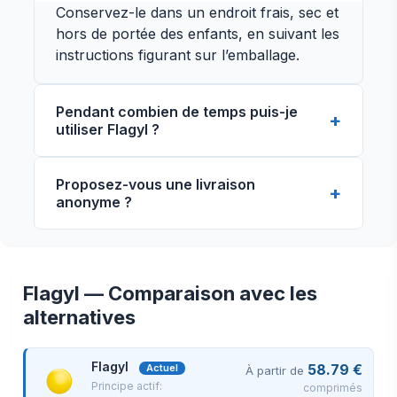
Conservez-le dans un endroit frais, sec et
hors de portée des enfants, en suivant les
instructions figurant sur l’emballage.
Pendant combien de temps puis-je
utiliser Flagyl ?
La durée du traitement dépend de la
Proposez-vous une livraison
recommandation du médecin. Ne l’utilisez
anonyme ?
pas plus longtemps que la période
indiquée sans consulter un professionnel
de santé.
Flagyl — Comparaison avec les
alternatives
Vue de face
Vue de côté
Flagyl
58.79 €
Actuel
À partir de
Principe actif:
comprimés
Vue arrière