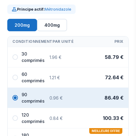
Principe actif:
Métronidazole
200mg
400mg
CONDITIONNEMENT
PAR UNITÉ
PRIX
30
58.79 €
1.96 €
comprimés
60
72.64 €
1.21 €
comprimés
90
86.49 €
0.96 €
comprimés
120
100.33 €
0.84 €
comprimés
MEILLEURE OFFRE
180