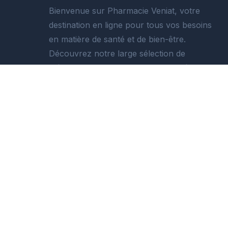
Bienvenue sur Pharmacie Veniat, votre
destination en ligne pour tous vos besoins
en matière de santé et de bien-être.
Découvrez notre large sélection de
médicaments, de produits de beauté et de
soins personnels, disponibles 24h/24 et
livrés directement à votre porte.
Obtenez notre application gratuite
4,4