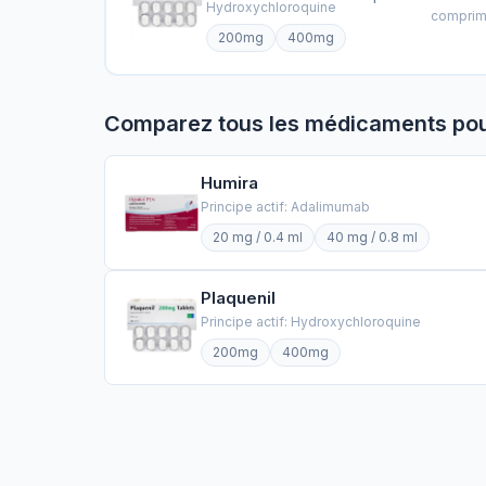
Hydroxychloroquine
compri
200mg
400mg
Comparez tous les médicaments po
Humira
Principe actif: Adalimumab
20 mg / 0.4 ml
40 mg / 0.8 ml
Plaquenil
Principe actif: Hydroxychloroquine
200mg
400mg