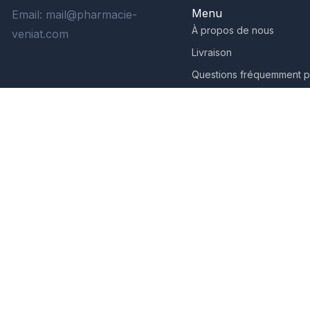
Menu
Email: mail@pharmacie-
À propos de nous
veniat.com
Livraison
Questions fréquemment 
Avis Clients
₿

₮
VISA
JCB
G
AMEX
SEPA
Pay
Pay
DISCOVER
CRYPTO