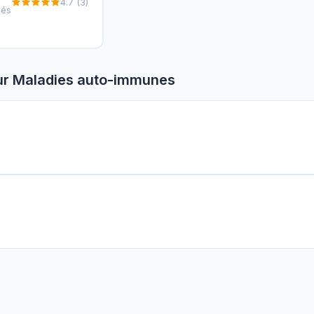
4.7 (3)
més
ur Maladies auto-immunes