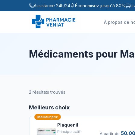
Assistance 24h/24
Économisez jusqu'à 80%
Li
À propos de n
Médicaments pour
Ma
2 résultats trouvés
Meilleurs choix
Meilleur prix
Plaquenil
Principe actif:
50.00
À partir de