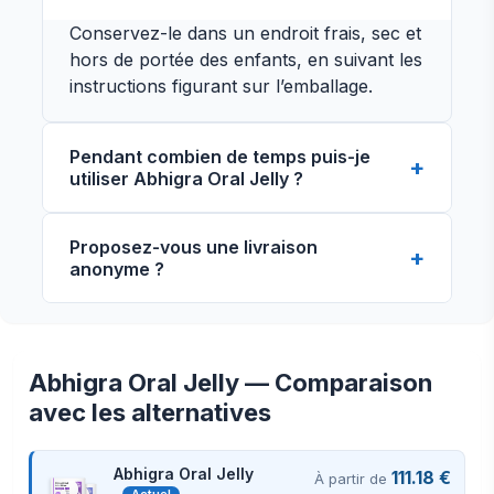
Conservez-le dans un endroit frais, sec et
hors de portée des enfants, en suivant les
instructions figurant sur l’emballage.
Pendant combien de temps puis-je
utiliser Abhigra Oral Jelly ?
La durée du traitement dépend de la
Proposez-vous une livraison
recommandation du médecin. Ne l’utilisez
anonyme ?
pas plus longtemps que la période
indiquée sans consulter un professionnel
de santé.
Abhigra Oral Jelly — Comparaison
avec les alternatives
Vue de face
Vue de côté
Abhigra Oral Jelly
111.18 €
À partir de
Actuel