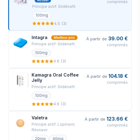
comprimés
Vue arrière
Principe actif: Sildénafil
Votre commande sera emballée en toute
100mg
4.5 (3)
sécurité et expédiée sous 24 heures. Voici
exactement à quoi ressemblera votre colis
Intagra
39.00 €
Meilleur prix
À partir de
(images d'un article réel envoyé). Il a la
Principe actif: Sildénafil
comprimés
taille et l'apparence d'une lettre privée
100mg
ordinaire (9,4x4,3x0,3 pouces ou
4.6 (3)
24x11x0,7 cm) et son contenu ne peut
Kamagra Oral Coffee
104.18 €
pas être vu.
À partir de
Jelly
comprimés
Principe actif: Sildénafil
100mg
4.6 (3)
Valetra
123.66 €
À partir de
Principe actif: Lopinavir,
comprimés
Ritonavir
20mg
40mg