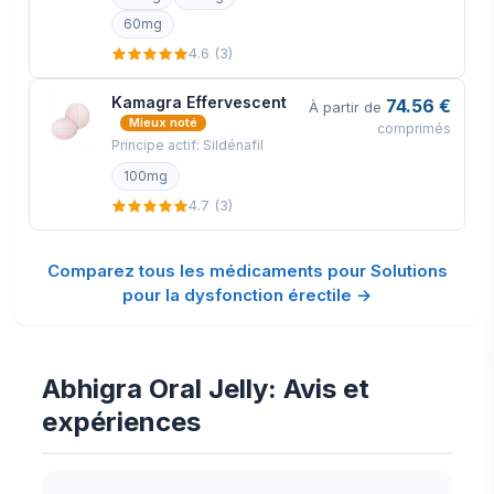
60mg
4.6 (3)
Kamagra Effervescent
74.56 €
À partir de
Mieux noté
comprimés
Principe actif: Sildénafil
100mg
4.7 (3)
Comparez tous les médicaments pour Solutions
pour la dysfonction érectile →
Abhigra Oral Jelly: Avis et
expériences