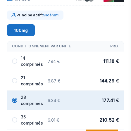
Principe actif:
Sildénafil
100mg
CONDITIONNEMENT
PAR UNITÉ
PRIX
14
111.18 €
7.94 €
comprimés
21
144.29 €
6.87 €
comprimés
28
177.41 €
6.34 €
comprimés
35
210.52 €
6.01 €
comprimés