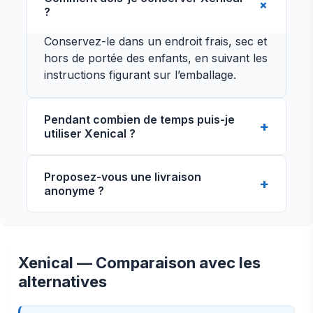
?
Conservez-le dans un endroit frais, sec et
hors de portée des enfants, en suivant les
instructions figurant sur l’emballage.
Pendant combien de temps puis-je
utiliser Xenical ?
La durée du traitement dépend de la
Proposez-vous une livraison
recommandation du médecin. Ne l’utilisez
anonyme ?
pas plus longtemps que la période
indiquée sans consulter un professionnel
de santé.
Xenical — Comparaison avec les
alternatives
Vue de face
Vue de côté