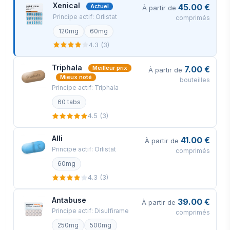
Xenical
45.00 €
Actuel
À partir de
Principe actif: Orlistat
comprimés
Vue arrière
120mg
60mg
Votre commande sera emballée en toute
4.3 (3)
sécurité et expédiée sous 24 heures. Voici
Triphala
7.00 €
exactement à quoi ressemblera votre colis
Meilleur prix
À partir de
Mieux noté
bouteilles
(images d'un article réel envoyé). Il a la
Principe actif: Triphala
taille et l'apparence d'une lettre privée
60 tabs
ordinaire (9,4x4,3x0,3 pouces ou
4.5 (3)
24x11x0,7 cm) et son contenu ne peut
Alli
41.00 €
pas être vu.
À partir de
Principe actif: Orlistat
comprimés
60mg
4.3 (3)
Antabuse
39.00 €
À partir de
Principe actif: Disulfirame
comprimés
250mg
500mg