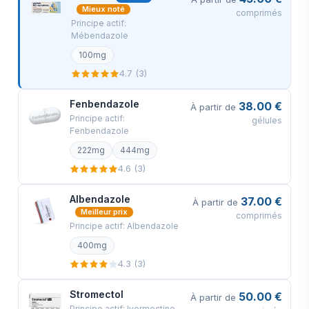
Mieux noté
comprimés
Vue arrière
Principe actif:
Mébendazole
Votre commande sera emballée en toute
100mg
sécurité et expédiée sous 24 heures. Voici
4.7 (3)
exactement à quoi ressemblera votre colis
(images d'un article réel envoyé). Il a la
Fenbendazole
38.00 €
À partir de
Principe actif:
taille et l'apparence d'une lettre privée
gélules
Fenbendazole
ordinaire (9,4x4,3x0,3 pouces ou
222mg
444mg
24x11x0,7 cm) et son contenu ne peut
4.6 (3)
pas être vu.
Albendazole
37.00 €
À partir de
Meilleur prix
comprimés
Principe actif: Albendazole
400mg
4.3 (3)
Stromectol
50.00 €
À partir de
Principe actif: Ivermectine