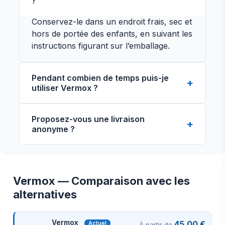
?
Conservez-le dans un endroit frais, sec et
hors de portée des enfants, en suivant les
instructions figurant sur l’emballage.
Pendant combien de temps puis-je
utiliser Vermox ?
La durée du traitement dépend de la
Proposez-vous une livraison
recommandation du médecin. Ne l’utilisez
anonyme ?
pas plus longtemps que la période
indiquée sans consulter un professionnel
de santé.
Vermox — Comparaison avec les
alternatives
Vue de face
Vue de côté
Vermox
45.00 €
Actuel
À partir de