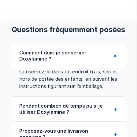
Questions fréquemment posées
Comment dois-je conserver
Doxylamine ?
Conservez-le dans un endroit frais, sec et
hors de portée des enfants, en suivant les
instructions figurant sur l’emballage.
Pendant combien de temps puis-je
utiliser Doxylamine ?
La durée du traitement dépend de la
Proposez-vous une livraison
recommandation du médecin. Ne l’utilisez