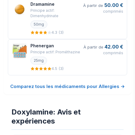
pas être vu.
Dramamine
50.00 €
À partir de
Principe actif:
comprimés
Dimenhydrinate
50mg
4.3 (3)
Phenergan
42.00 €
À partir de
Principe actif: Prométhazine
comprimés
25mg
4.5 (3)
Comparez tous les médicaments pour Allergies →
Doxylamine: Avis et
expériences